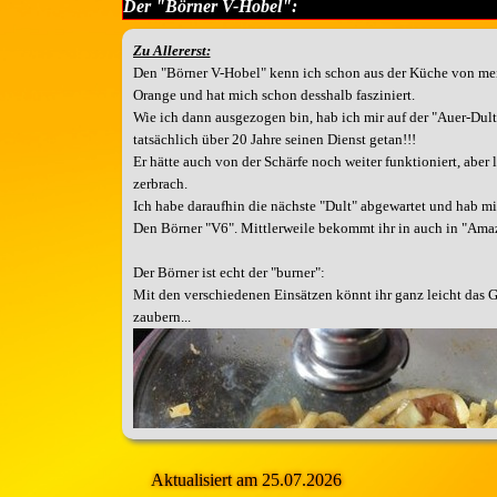
Der "Börner V-Hobel":
Zu Allererst:
Den "Börner V-Hobel" kenn ich schon aus der Küche von meine
Orange und hat mich schon desshalb fasziniert.
Wie ich dann ausgezogen bin, hab ich mir auf der "Auer-Dult
tatsächlich über 20 Jahre seinen Dienst getan!!!
Er hätte auch von der Schärfe noch weiter funktioniert, aber l
zerbrach.
Ich habe daraufhin die nächste "Dult" abgewartet und hab mi
Den Börner "V6". Mittlerweile bekommt ihr in auch in "Amaz
Der Börner ist echt der "burner":
Mit den verschiedenen Einsätzen könnt ihr ganz leicht das
zaubern...
Aktualisiert am 25.07.2026