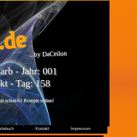
.de
...by DaCeilon
rb - Jahr: 001
kt - Tag: 158
etzt schon 61 Rezepte online!
stebuch
Kontakt
Impressum