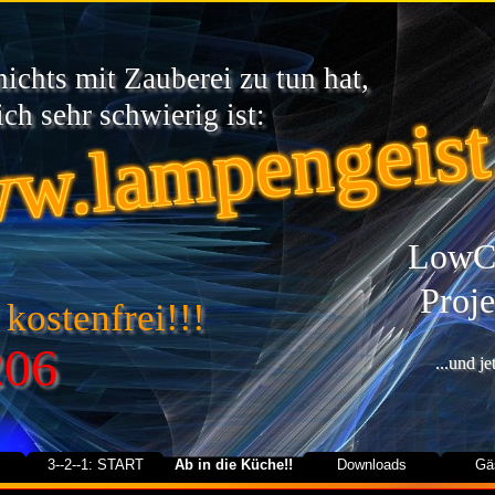
chts mit Zauberei zu tun hat,
w.lampengeist
ch sehr schwierig ist:
LowCa
Proje
 kostenfrei!!!
206
...und j
3--2--1: START
Ab in die Küche!!
Downloads
Gä