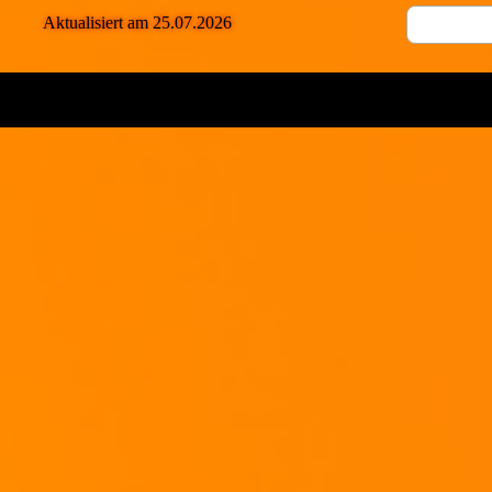
Aktualisiert am 25.07.2026
Solange das Öl die obere Kante nicht übersteigt ist "alles Gut"!
Ihr müßt eigentlich nur auf das Öl aufpassen, da es die meisten Kalorien vom D
Dann gebt ihr den Essig dazu.
(...hier weißer Balsamico)