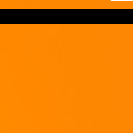
Nun den Tofu in Würfel schneiden und ebenfalls dazu geben.
Alles mit etwas 
Jetzt bei Bedarf den Kümmel einstreuen. D
as Sauerkraut dazu, Deckel auf die 
Ales gut untereinander heben und mit den in Ringen geschnittenen Lauch
best
abkühlen lassen.
Jetzt gebt ihr die Mischung in eiene große Schüßel und fügt etwas Wasser
und 
Schmeckt alles mit Salz, Pfeffer, dem Knoblauch und Balsamico ab.
Es sollte 
sein!
Jetzt hobelt ihr die Paprika und die Essiggurken in feine Scheiben und hebt sie