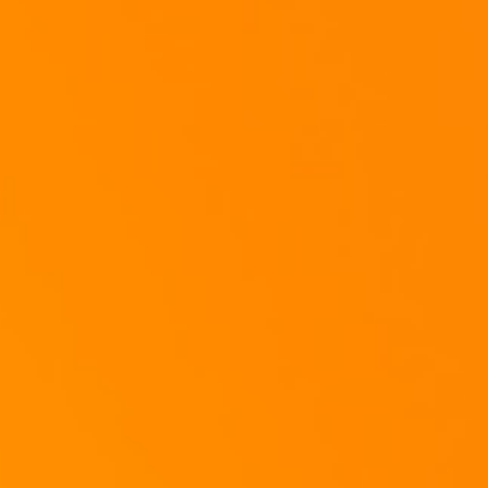
Wenn ihr wollt, gießt noch einen "guten Schluck" von dem "Essiggurken-Wasser
Laßt alles noch schön durchziehen...
Und Richtet dann an!
Fertig.