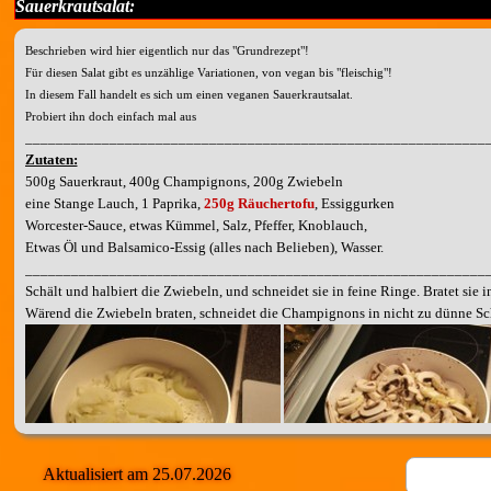
Sauerkrautsalat:
Beschrieben wird hier eigentlich nur das "Grundrezept"!
Für diesen Salat gibt es unzählige Variationen, von vegan bis "fleischig"!
In diesem Fall handelt es sich um einen veganen Sauerkrautsalat.
Probiert ihn doch einfach mal aus
____________________________________________________________
Zutaten:
500g Sauerkraut,
400g Champignons,
200g Zwiebeln
eine Stange Lauch,
1 Paprika,
250g Räuchertofu
,
Essiggurken
Worcester-Sauce,
etwas Kümmel,
Salz, Pfeffer, Knoblauch,
Etwas Öl und Balsamico-Essig (alles nach Belieben), Wasser.
____________________________________________________________
Schält und halbiert die Zwiebeln, und schneidet sie in feine Ringe.
Bratet sie i
Wärend die Zwiebeln braten, schneidet die Champignons
in nicht zu dünne Sc
Aktualisiert am 25.07.2026