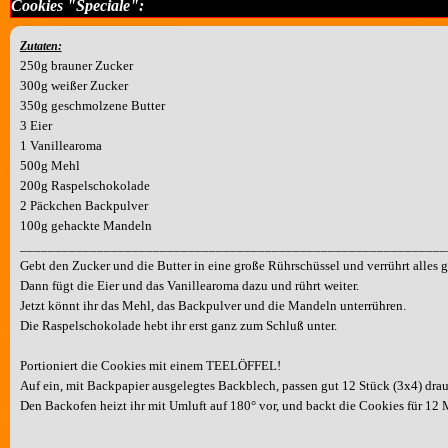
Cookies "Speciale":
Zutaten:
250g brauner Zucker
300g weißer Zucker
350g geschmolzene Butter
3 Eier
1 Vanillearoma
500g Mehl
200g Raspelschokolade
2 Päckchen Backpulver
100g gehackte Mandeln
_____________________________________________________________
Gebt den Zucker und die Butter in eine große Rührschüssel und verrührt alles g
Dann fügt die Eier und das Vanillearoma dazu und rührt weiter.
Jetzt könnt ihr das Mehl, das Backpulver und die Mandeln unterrühren.
Die Raspelschokolade hebt ihr erst ganz zum Schluß unter.
Portioniert die Cookies mit einem TEELÖFFEL!
Auf ein, mit Backpapier ausgelegtes Backblech, passen gut 12 Stück (3x4) drau
Den Backofen heizt ihr mit Umluft auf 180° vor, und backt die Cookies für 12 
Die oben angegebene Menge reicht für ca. 60 (!!!!) Stück.